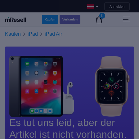
Anmelden
0
Kaufen
Verkaufen
Kaufen
iPad
iPad Air
Es tut uns leid, aber der
Artikel ist nicht vorhanden.