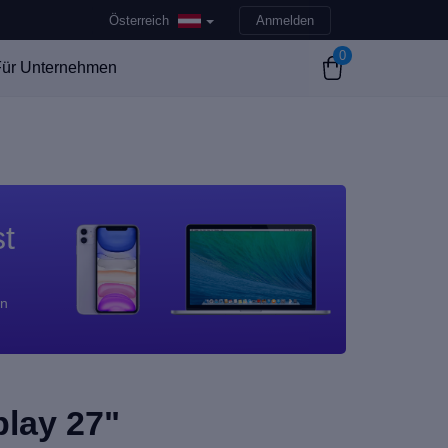
Österreich
Anmelden
0
ür Unternehmen
st
en
play 27"