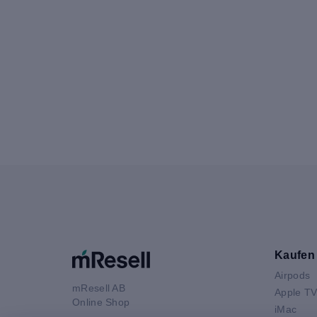
Kaufen
Airpods
mResell AB
Apple T
Online Shop
iMac