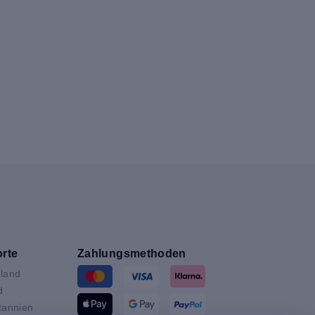
rte
Zahlungsmethoden
land
d
tannien