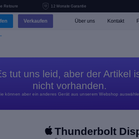
se Retoure
12 Monate Garantie
fen
Verkaufen
Über uns
Kontakt
F
"
s tut uns leid, aber der Artikel i
nicht vorhanden.
ie können aber ein anderes Gerät aus unserem Webshop auswähl
Thunderbolt Dis