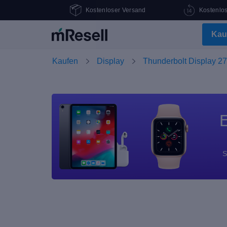
Kostenloser Versand
Kostenlo
Kau
Kaufen
Display
Thunderbolt Display 27
E
S