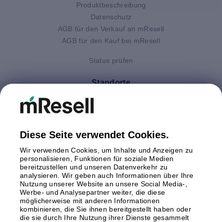
Produktbeschreibung
Datenschutz
AGB für den Verkauf an mResell
AGB für den Kauf bei mResell
Status prüfen
Standorte
Deutschland
Finnland
Großbritannien
Italien
Diese Seite verwendet Cookies.
Niederlande
Wir verwenden Cookies, um Inhalte und Anzeigen zu
Polen
personalisieren, Funktionen für soziale Medien
bereitzustellen und unseren Datenverkehr zu
Schweden
analysieren. Wir geben auch Informationen über Ihre
Spanien
Nutzung unserer Website an unsere Social Media-,
Österreich
Werbe- und Analysepartner weiter, die diese
möglicherweise mit anderen Informationen
kombinieren, die Sie ihnen bereitgestellt haben oder
Zahlungsmethoden
die sie durch Ihre Nutzung ihrer Dienste gesammelt