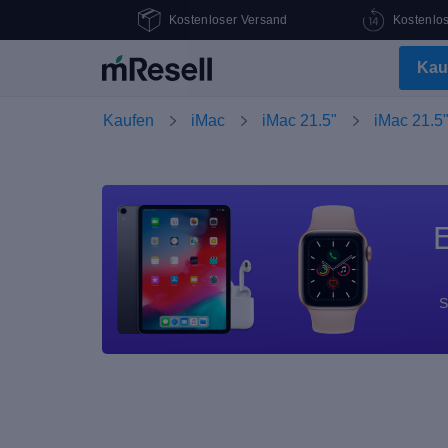
Kostenloser Versand
Kostenlo
Kau
Kaufen
iMac
iMac 21.5"
iMac 21.5
E
S