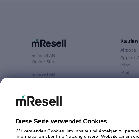
Kaufen
Airpods
mResell AB
Apple T
Online Shop
iMac
iPad
mResell AB
iPhone
Online Shop
Kundenservice: 9-17 Uhr (Mo-Fr)
Macbook 
Mittagspause 13-14 Uhr
Macbook
Macbook
E-Mail
Macboo
info@mresell.at
Mac mini
Diese Seite verwendet Cookies.
Mac Pro
Wir verwenden Cookies, um Inhalte und Anzeigen zu persona
Watch
Informationen über Ihre Nutzung unserer Website an unsere