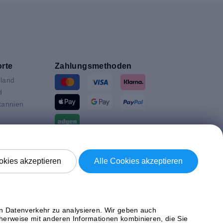
rte
Zahlungsmethoden
land
d
tannien
ande
Versand mit
en
kies akzeptieren
Alle Cookies akzeptieren
n
ich
en Datenverkehr zu analysieren. Wir geben auch
herweise mit anderen Informationen kombinieren, die Sie