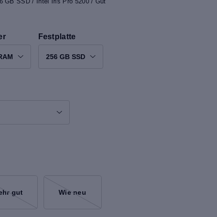
 GB SSD / Intel Iris Pro 5200 / Gut
er
Festplatte
 RAM
256 GB SSD
ehr gut
Wie neu