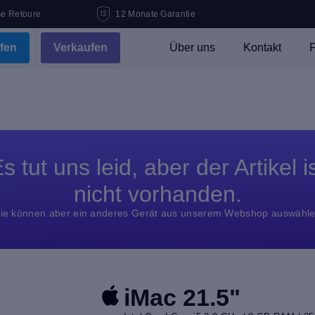
se Retoure
12 Monate Garantie
fen
Verkaufen
Über uns
Kontakt
F
"
s tut uns leid, aber der Artikel i
nicht vorhanden.
ie können aber ein anderes Gerät aus unserem Webshop auswähl
iMac 21.5"