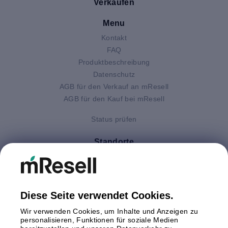
Verkaufen
Menu
Kontakt
FAQ
Produktbeschreibung
Datenschutz
AGB für den Verkauf an mResell
AGB für den Kauf bei mResell
Status prüfen
Standorte
Deutschland
Finnland
Großbritannien
Italien
Diese Seite verwendet Cookies.
Niederlande
Wir verwenden Cookies, um Inhalte und Anzeigen zu
Polen
personalisieren, Funktionen für soziale Medien