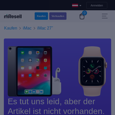
Anmelden
0
Kaufen
Verkaufen
Kaufen
iMac
iMac 27"
Es tut uns leid, aber der
Artikel ist nicht vorhanden.