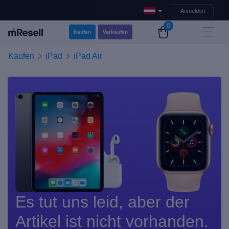
Anmelden
0
Kaufen
Verkaufen
Kaufen
iPad
iPad Air
Es tut uns leid, aber der
Artikel ist nicht vorhanden.