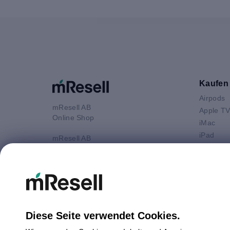
Kaufen
Airpods
mResell AB
Apple T
Online Shop
iMac
iPad
mResell AB
iPhone
Online Shop
Kundenservice: 9-17 Uhr (Mo-Fr)
Macbook 
Mittagspause 13-14 Uhr
Macbook
Macbook
E-Mail
Macboo
info@mresell.at
Mac mini
Diese Seite verwendet Cookies.
Mac Pro