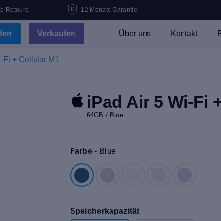
se Retoure
12 Monate Garantie
fen
Verkaufen
Über uns
Kontakt
F
i-Fi + Cellular M1
iPad Air 5 Wi-Fi 
64GB / Blue
Farbe -
Blue
Speicherkapazität