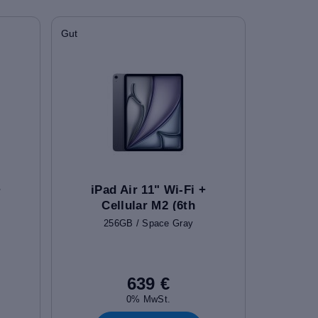
Gut
+
iPad Air 11" Wi-Fi +
Cellular M2 (6th
Gen)
256GB / Space Gray
639 €
0% MwSt.