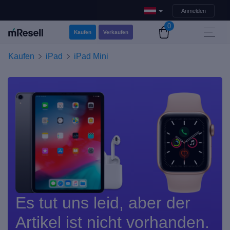
Anmelden
0
Kaufen
Verkaufen
Kaufen
iPad
iPad Mini
Es tut uns leid, aber der
Artikel ist nicht vorhanden.