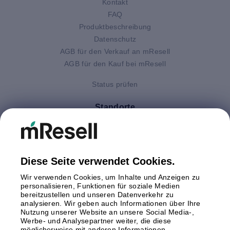
Kontakt
FAQ
Produktbeschreibung
Datenschutz
AGB für den Verkauf an mResell
AGB für den Kauf bei mResell
Status prüfen
Standorte
Deutschland
Finnland
Großbritannien
Italien
Diese Seite verwendet Cookies.
Niederlande
Wir verwenden Cookies, um Inhalte und Anzeigen zu
Polen
personalisieren, Funktionen für soziale Medien
bereitzustellen und unseren Datenverkehr zu
Schweden
analysieren. Wir geben auch Informationen über Ihre
Spanien
Nutzung unserer Website an unsere Social Media-,
Österreich
Werbe- und Analysepartner weiter, die diese
möglicherweise mit anderen Informationen