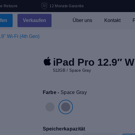
se Retoure
12 Monate Garantie
fen
Verkaufen
Über uns
Kontakt
F
.9" Wi-Fi (4th Gen)
iPad Pro 12.9″ Wi
512GB / Space Gray
Farbe -
Space Gray
Speicherkapazität