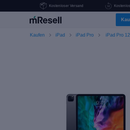
Kostenloser Versand
Kostenlo
Kau
Kaufen
iPad
iPad Pro
iPad Pro 12