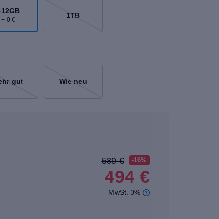
512GB
1TB
+ 0 €
ehr gut
Wie neu
589 €
-16%
494 €
MwSt. 0%