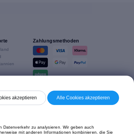
rte
Zahlungsmethoden
land
d
tannien
ande
Versand mit
en
kies akzeptieren
Alle Cookies akzeptieren
n
ich
en Datenverkehr zu analysieren. Wir geben auch
herweise mit anderen Informationen kombinieren, die Sie