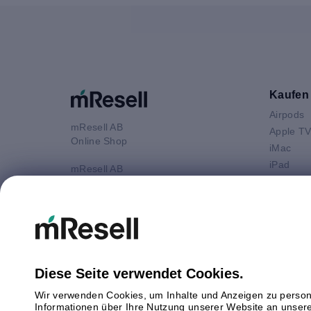
Kaufen
Airpods
mResell AB
Apple T
Online Shop
iMac
iPad
mResell AB
iPhone
Online Shop
Kundenservice: 9-17 Uhr (Mo-Fr)
Macbook 
Mittagspause 13-14 Uhr
Macbook
Macbook
E-Mail
Macboo
info@mresell.at
Mac mini
Diese Seite verwendet Cookies.
Mac Pro
Wir verwenden Cookies, um Inhalte und Anzeigen zu persona
Watch
Informationen über Ihre Nutzung unserer Website an unsere