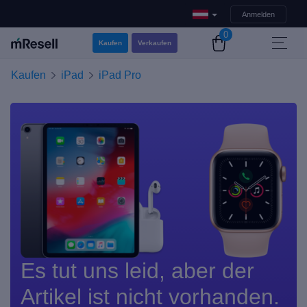
Anmelden
0
Kaufen
Verkaufen
Kaufen
iPad
iPad Pro
Es tut uns leid, aber der
Artikel ist nicht vorhanden.