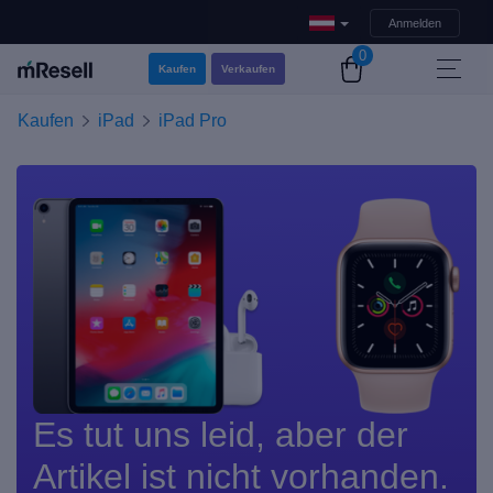
Anmelden
0
Kaufen
Verkaufen
Kaufen
iPad
iPad Pro
Es tut uns leid, aber der
Artikel ist nicht vorhanden.