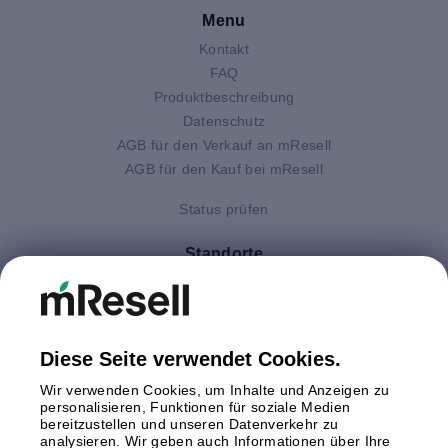
Menu
Kontakt
FAQ
Produktbeschreibung
Datenschutz
AGB für den Verkauf an mResell
AGB für den Kauf bei mResell
Status prüfen
Standorte
Deutschland
Finnland
Großbritannien
Italien
Diese Seite verwendet Cookies.
Niederlande
Wir verwenden Cookies, um Inhalte und Anzeigen zu
Polen
personalisieren, Funktionen für soziale Medien
bereitzustellen und unseren Datenverkehr zu
Schweden
analysieren. Wir geben auch Informationen über Ihre