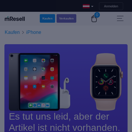
Anmelden
0
Kaufen
Verkaufen
Kaufen
iPhone
Es tut uns leid, aber der
Artikel ist nicht vorhanden.