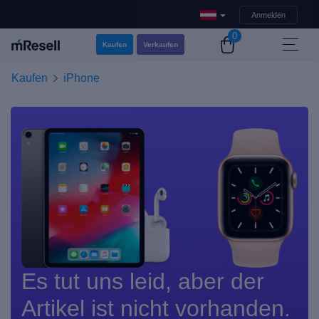
Anmelden
0
Kaufen
Verkaufen
Kaufen
iPhone
Es tut uns leid, aber der
Artikel ist nicht vorhanden.