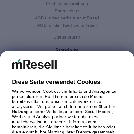
Produktbeschreibung
Datenschutz
AGB für den Verkauf an mResell
AGB für den Kauf bei mResell
Status prüfen
Standorte
Deutschland
Finnland
Großbritannien
Italien
Diese Seite verwendet Cookies.
Niederlande
Wir verwenden Cookies, um Inhalte und Anzeigen zu
Polen
personalisieren, Funktionen für soziale Medien
bereitzustellen und unseren Datenverkehr zu
Schweden
analysieren. Wir geben auch Informationen über Ihre
Spanien
Nutzung unserer Website an unsere Social Media-,
Österreich
Werbe- und Analysepartner weiter, die diese
möglicherweise mit anderen Informationen
kombinieren, die Sie ihnen bereitgestellt haben oder
Zahlungsmethoden
die sie durch Ihre Nutzung ihrer Dienste gesammelt