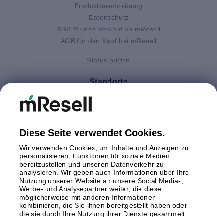
Produktbeschreibung
Datenschutz
AGB für den Verkauf an mResell
AGB für den Kauf bei mResell
Status prüfen
Standorte
Deutschland
Finnland
Großbritannien
Italien
Diese Seite verwendet Cookies.
Niederlande
Wir verwenden Cookies, um Inhalte und Anzeigen zu
Polen
personalisieren, Funktionen für soziale Medien
bereitzustellen und unseren Datenverkehr zu
Schweden
analysieren. Wir geben auch Informationen über Ihre
Spanien
Nutzung unserer Website an unsere Social Media-,
Österreich
Werbe- und Analysepartner weiter, die diese
möglicherweise mit anderen Informationen
kombinieren, die Sie ihnen bereitgestellt haben oder
Zahlungsmethoden
die sie durch Ihre Nutzung ihrer Dienste gesammelt