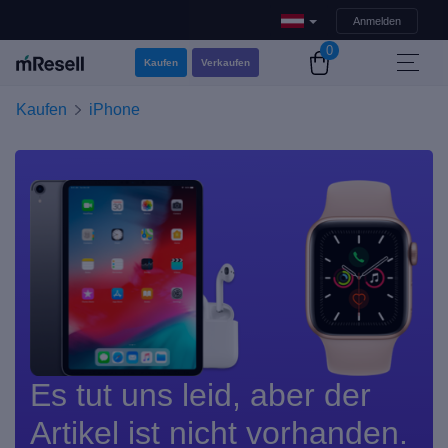
Anmelden
0
Kaufen
Verkaufen
Kaufen
iPhone
Es tut uns leid, aber der
Artikel ist nicht vorhanden.