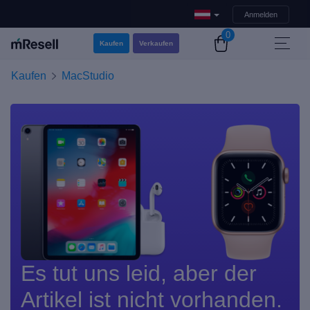
Anmelden
0
Kaufen
Verkaufen
Kaufen
MacStudio
Es tut uns leid, aber der
Artikel ist nicht vorhanden.