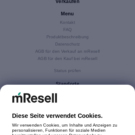
Verkaufen
Menu
Kontakt
FAQ
Produktbeschreibung
Datenschutz
AGB für den Verkauf an mResell
AGB für den Kauf bei mResell
Status prüfen
Standorte
Deutschland
Finnland
Großbritannien
Italien
Diese Seite verwendet Cookies.
Niederlande
Wir verwenden Cookies, um Inhalte und Anzeigen zu
Polen
personalisieren, Funktionen für soziale Medien