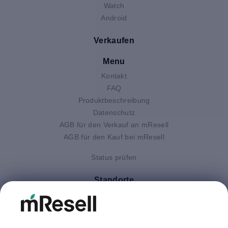
Watch
Android
Verkaufen
Menu
Kontakt
FAQ
Produktbeschreibung
Datenschutz
AGB für den Verkauf an mResell
AGB für den Kauf bei mResell
Status prüfen
Standorte
Deutschland
Finnland
Großbritannien