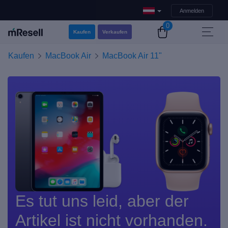
Anmelden
0
Kaufen
Verkaufen
Kaufen
MacBook Air
MacBook Air 11"
Es tut uns leid, aber der
Artikel ist nicht vorhanden.