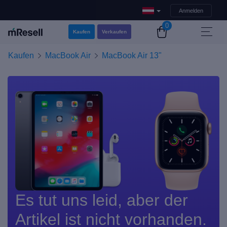
Anmelden
0
Kaufen
Verkaufen
Kaufen
MacBook Air
MacBook Air 13"
Es tut uns leid, aber der
Artikel ist nicht vorhanden.