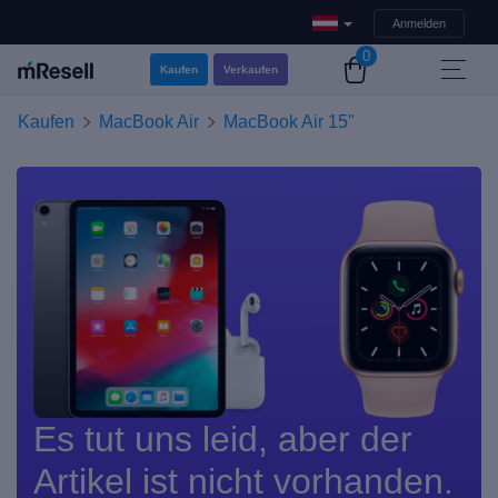
Anmelden
0
Kaufen
Verkaufen
Kaufen
MacBook Air
MacBook Air 15"
Es tut uns leid, aber der
Artikel ist nicht vorhanden.