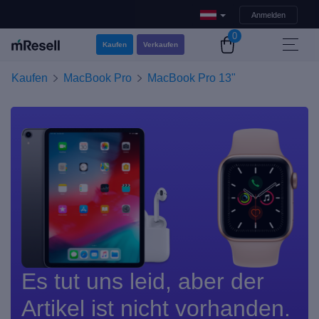
Anmelden
0
Kaufen
Verkaufen
Kaufen
MacBook Pro
MacBook Pro 13"
Es tut uns leid, aber der
Artikel ist nicht vorhanden.