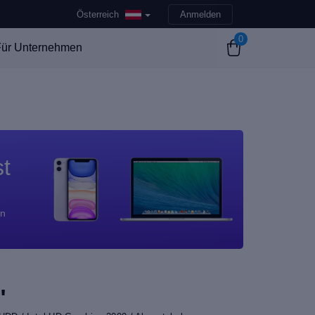
Österreich
Anmelden
0
ür Unternehmen
st
en
"