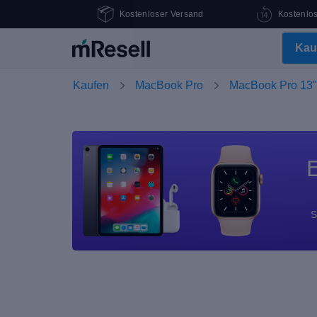
Kostenloser Versand
Kostenlo
Kau
Kaufen
MacBook Pro
MacBook Pro 13"
E
S