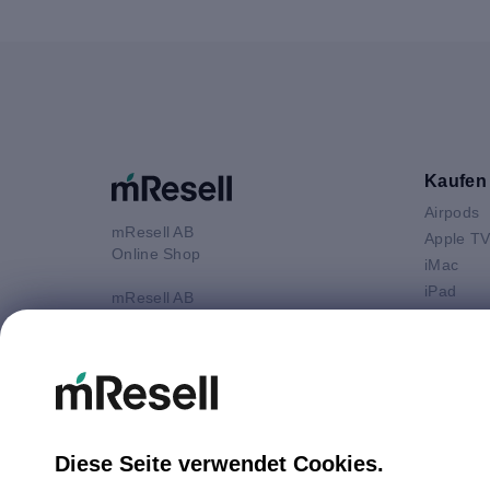
Kaufen
Airpods
mResell AB
Apple T
Online Shop
iMac
iPad
mResell AB
iPhone
Online Shop
Kundenservice: 9-17 Uhr (Mo-Fr)
Macbook 
Mittagspause 13-14 Uhr
Macbook
Macbook
E-Mail
Macboo
info@mresell.at
Mac mini
Diese Seite verwendet Cookies.
Mac Pro