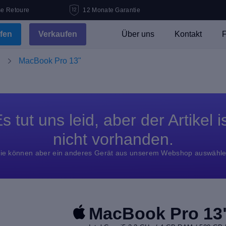
se Retoure
12 Monate Garantie
fen
Verkaufen
Über uns
Kontakt
F
MacBook Pro 13"
s tut uns leid, aber der Artikel i
nicht vorhanden.
ie können aber ein anderes Gerät aus unserem Webshop auswähl
MacBook Pro 13