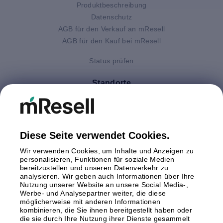
Produktbeschreibung
Datenschutz
AGB für den Verkauf an mResell
AGB für den Kauf bei mResell
Status prüfen
Standorte
Deutschland
Finnland
Großbritannien
Italien
Diese Seite verwendet Cookies.
Niederlande
Wir verwenden Cookies, um Inhalte und Anzeigen zu
Polen
personalisieren, Funktionen für soziale Medien
bereitzustellen und unseren Datenverkehr zu
Schweden
analysieren. Wir geben auch Informationen über Ihre
Spanien
Nutzung unserer Website an unsere Social Media-,
Österreich
Werbe- und Analysepartner weiter, die diese
möglicherweise mit anderen Informationen
kombinieren, die Sie ihnen bereitgestellt haben oder
Zahlungsmethoden
die sie durch Ihre Nutzung ihrer Dienste gesammelt