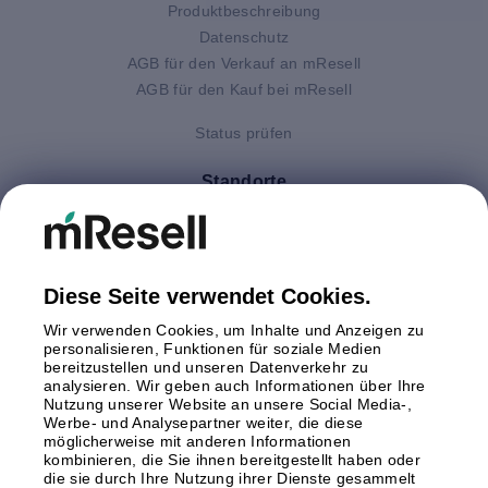
Produktbeschreibung
Datenschutz
AGB für den Verkauf an mResell
AGB für den Kauf bei mResell
Status prüfen
Standorte
Deutschland
Finnland
Großbritannien
Italien
Diese Seite verwendet Cookies.
Niederlande
Wir verwenden Cookies, um Inhalte und Anzeigen zu
Polen
personalisieren, Funktionen für soziale Medien
bereitzustellen und unseren Datenverkehr zu
Schweden
analysieren. Wir geben auch Informationen über Ihre
Spanien
Nutzung unserer Website an unsere Social Media-,
Österreich
Werbe- und Analysepartner weiter, die diese
möglicherweise mit anderen Informationen
kombinieren, die Sie ihnen bereitgestellt haben oder
Zahlungsmethoden
die sie durch Ihre Nutzung ihrer Dienste gesammelt