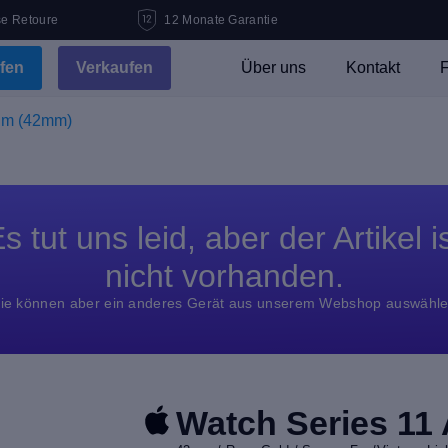
se Retoure
12 Monate Garantie
fen
Verkaufen
Über uns
Kontakt
F
um (42mm)
s tut uns leid, aber der Artikel i
nicht vorhanden.
ie können aber ein anderes Gerät aus unserem Webshop auswähl
Watch Series 11