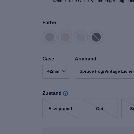
42mm / Rose Gold / Spruce Fog/Vintage Lich
Farbe
Case
Armband
42mm
Spruce Fog/Vintage Liche
Zustand
Akzeptabel
Gut
S