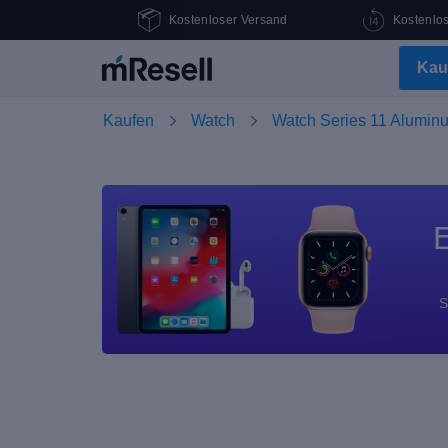
Kostenloser Versand
Kostenlo
Kau
Kaufen
Watch
Watch Series 11 Alumin
E
S