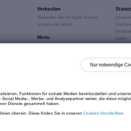
Verkaufen
Stando
Verkaufen Sie Ihr Apple Produkt
Deutsch
V
schnell und sicher
Finnlan
Großbri
Menu
Italien
Niederl
Kontakt
Air
Polen
FAQ
 Neo
Schwed
Produktbeschreibung
Nur notwendige Coo
 Pro
Spanie
Datenschutz
k
Österre
AGB für den Verkauf an mResell
AGB für den Kauf bei mResell
Status prüfen
lisieren, Funktionen für soziale Medien bereitzustellen und unser
 Social Media-, Werbe- und Analysepartner weiter, die diese möglic
 ihrer Dienste gesammelt haben.
linien überein. Diese finden Sie in unseren
Cookies Vorschriften
.