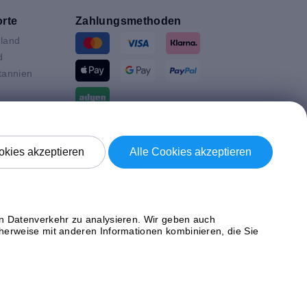
rte
Zahlungsmethoden
land
d
tannien
ande
Versand mit
en
kies akzeptieren
Alle Cookies akzeptieren
n
ich
en Datenverkehr zu analysieren. Wir geben auch
herweise mit anderen Informationen kombinieren, die Sie