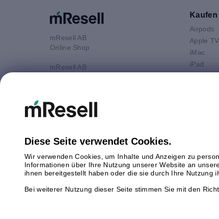
Kaufen
Airpods
mResell AB
Apple T
Online Shop
iMac
iPad
mResell AB
iPhone
Online Shop
Kundenservice: 9-17 Uhr (Mo-Fr)
Macbook 
Mittagspause 13-14 Uhr
Macbook
Macbook
E-Mail
Macboo
info@mresell.at
Mac mini
Diese Seite verwendet Cookies.
Mac Pro
Wir verwenden Cookies, um Inhalte und Anzeigen zu persona
Watch
Informationen über Ihre Nutzung unserer Website an unsere
Android
ihnen bereitgestellt haben oder die sie durch Ihre Nutzung
Bei weiterer Nutzung dieser Seite stimmen Sie mit den Richt
Copyright © 2026 mResell Alle Rechte vorbehalten.