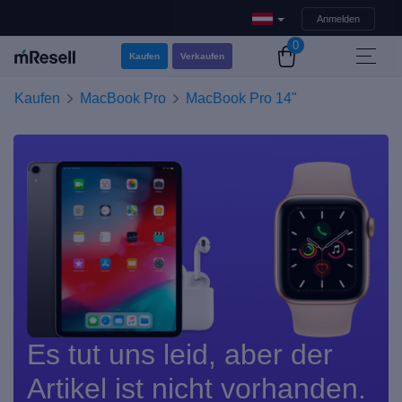
Anmelden
0
Kaufen
Verkaufen
Kaufen
MacBook Pro
MacBook Pro 14"
Es tut uns leid, aber der
Artikel ist nicht vorhanden.